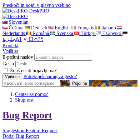
Preskoči in pojdi v glavno vsebino
DeskPRO
Slovenian
Čeština
Deutsch
English
Français
Italiano
Nederlands
Română
Svenska
Türkçe
Ελληνικά
الإنجليزية
日本語
Kontakt
Vpiši se
E-poštni naslov
Geslo
Želiš ostati prijavljen/a?
Potrebuješ namig za geslo?
Išči
Center za pomoč
Skupnost
Bug Report
Suggestion
Feature Request
Dodaj Bug Report