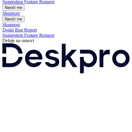
Suggestion
Feature Request
Naroči me
Skupnost
Naroči me
Skupnost
Dodaj Bug Report
Suggestion
Feature Request
Deluje na osnovi