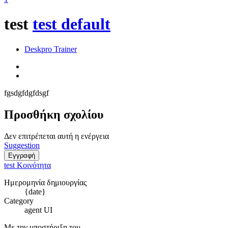
test
test default
Deskpro Trainer
fgsdgfdgfdsgf
Προσθήκη σχολίου
Δεν επιτρέπεται αυτή η ενέργεια
Suggestion
Εγγραφή
test
Κοινότητα
Ημερομηνία δημιουργίας
{date}
Category
agent UI
Με την υποστήριξη του