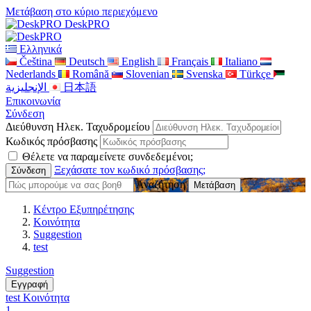
Μετάβαση στο κύριο περιεχόμενο
DeskPRO
Ελληνικά
Čeština
Deutsch
English
Français
Italiano
Nederlands
Română
Slovenian
Svenska
Türkçe
الإنجليزية
日本語
Επικοινωνία
Σύνδεση
Διεύθυνση Ηλεκ. Ταχυδρομείου
Κωδικός πρόσβασης
Θέλετε να παραμείνετε συνδεδεμένοι;
Ξεχάσατε τον κωδικό πρόσβασης;
Αναζήτηση
Κέντρο Εξυπηρέτησης
Κοινότητα
Suggestion
test
Suggestion
Εγγραφή
test
Κοινότητα
1