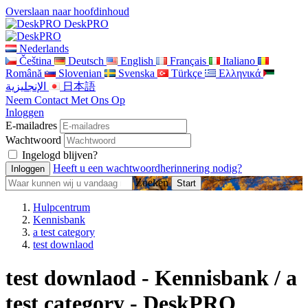
Overslaan naar hoofdinhoud
DeskPRO
Nederlands
Čeština
Deutsch
English
Français
Italiano
Română
Slovenian
Svenska
Türkçe
Ελληνικά
الإنجليزية
日本語
Neem Contact Met Ons Op
Inloggen
E-mailadres
Wachtwoord
Ingelogd blijven?
Heeft u een wachtwoordherinnering nodig?
Zoeken
Hulpcentrum
Kennisbank
a test category
test downlaod
test downlaod - Kennisbank / a
test category - DeskPRO