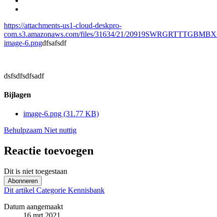
https://attachments-us1-cloud-deskpro-
com.s3.amazonaws.com/files/31634/21/20919SWRGRTTTGBMB
image-6.png
dfsafsdf
dsfsdfsdfsadf
Bijlagen
image-6.png
(31.77 KB)
Behulpzaam
Niet nuttig
Reactie toevoegen
Dit is niet toegestaan
Abonneren
Dit artikel
Categorie
Kennisbank
Datum aangemaakt
16 mrt 2021