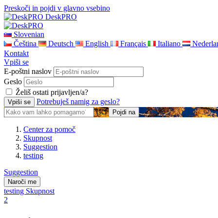
Preskoči in pojdi v glavno vsebino
DeskPRO
Slovenian
Čeština
Deutsch
English
Français
Italiano
Nederla
Kontakt
Vpiši se
E-poštni naslov
Geslo
Želiš ostati prijavljen/a?
Potrebuješ namig za geslo?
Išči
Center za pomoč
Skupnost
Suggestion
testing
Suggestion
Naroči me
testing
Skupnost
2