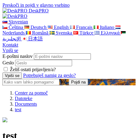
Preskoči in pojdi v glavno vsebino
DeskPRO
Slovenian
Čeština
Deutsch
English
Français
Italiano
Nederlands
Română
Svenska
Türkçe
Ελληνικά
الإنجليزية
日本語
Kontakt
Vpiši se
E-poštni naslov
Geslo
Želiš ostati prijavljen/a?
Potrebuješ namig za geslo?
Išči
Center za pomoč
Datoteke
Documents
test
test