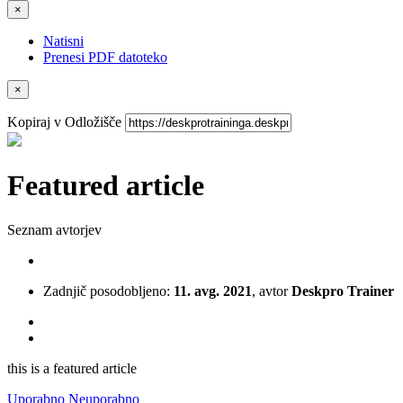
×
Natisni
Prenesi PDF datoteko
×
Kopiraj v Odložišče
Featured article
Seznam avtorjev
Zadnjič posodobljeno:
11. avg. 2021
, avtor
Deskpro Trainer
this is a featured article
Uporabno
Neuporabno