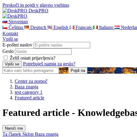
Preskoči in pojdi v glavno vsebino
DeskPRO
Slovenian
Čeština
Deutsch
English
Français
Italiano
Nederla
Kontakt
Vpiši se
E-poštni naslov
Geslo
Želiš ostati prijavljen/a?
Potrebuješ namig za geslo?
Išči
Center za pomoč
Baza znanja
test category 1
Featured article
Featured article - Knowledgebas
Naroči me
Ta članek
Sklop
Baza znanja